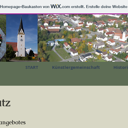
m Homepage-Baukasten von
.com
erstellt. Erstelle deine Websit
START
Künstlergemeinschaft
Histor
tz
eangebotes