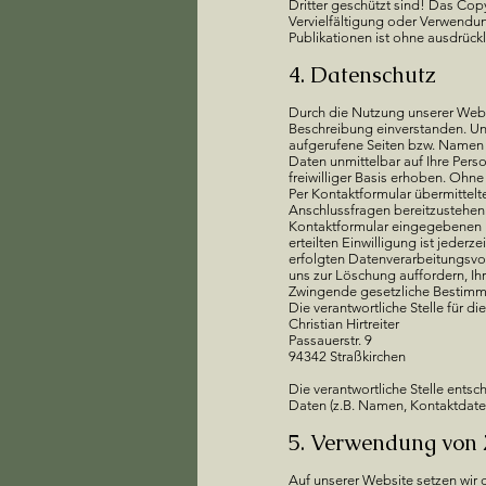
Dritter geschützt sind! Das Copyr
Vervielfältigung oder Verwendu
Publikationen ist ohne ausdrück
4. Datenschutz
Durch die Nutzung unserer Webs
Beschreibung einverstanden. Un
aufgerufene Seiten bzw. Namen 
Daten unmittelbar auf Ihre Pe
freiwilliger Basis erhoben. Ohne
Per Kontaktformular übermittelt
Anschlussfragen bereitzustehen. 
Kontaktformular eingegebenen Dat
erteilten Einwilligung ist jeder
erfolgten Datenverarbeitungsvor
uns zur Löschung auffordern, Ih
Zwingende gesetzliche Bestimmu
Die verantwortliche Stelle für d
Christian Hirtreiter
Passauerstr. 9
94342 Straßkirchen
Die verantwortliche Stelle ent
Daten (z.B. Namen, Kontaktdaten
5. Verwendung von
Auf unserer Website setzen wir 