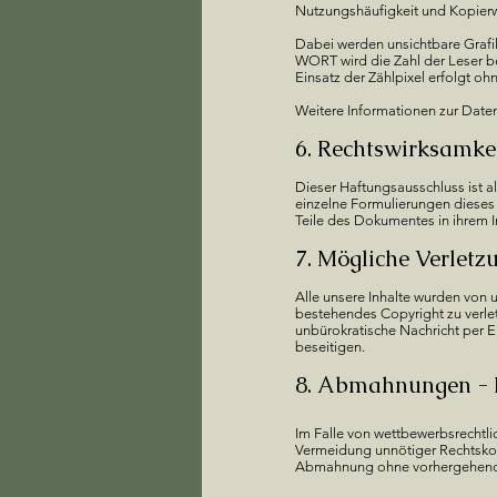
Nutzungshäufigkeit und Kopierwa
​Dabei werden unsichtbare Graf
WORT wird die Zahl der Leser 
Einsatz der Zählpixel erfolgt oh
Weitere Informationen zur Date
6. Rechtswirksamke
Dieser Haftungsausschluss ist a
einzelne Formulierungen dieses 
Teile des Dokumentes in ihrem I
7. Mögliche Verletz
Alle unsere Inhalte wurden von 
bestehendes Copyright zu verletz
unbürokratische Nachricht per 
beseitigen.
8. Abmahnungen - 
Im Falle von wettbewerbsrechtli
Vermeidung unnötiger Rechtskos
Abmahnung ohne vorhergehende 