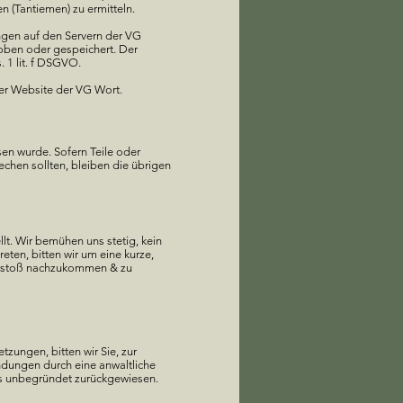
 (Tantiemen) zu ermitteln.
ngen auf den Servern der VG
oben oder gespeichert. Der
 1 lit. f DSGVO.
er Website der VG Wort.
sen wurde. Sofern Teile oder
echen sollten, bleiben die übrigen
t. Wir bemühen uns stetig, kein
eten, bitten wir um eine kurze,
Verstoß nachzukommen & zu
zungen, bitten wir Sie, zur
ndungen durch eine anwaltliche
s unbegründet zurückgewiesen.