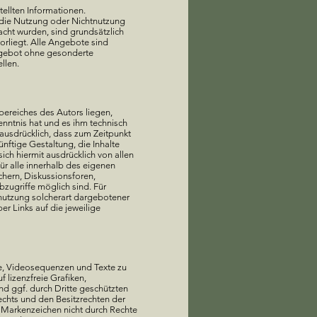
tellten Informationen.
h die Nutzung oder Nichtnutzung
cht wurden, sind grundsätzlich
orliegt. Alle Angebote sind
Angebot ohne gesonderte
ellen.
bereiches des Autors liegen,
enntnis hat und es ihm technisch
 ausdrücklich, dass zum Zeitpunkt
ünftige Gestaltung, die Inhalte
sich hiermit ausdrücklich von allen
für alle innerhalb des eigenen
hern, Diskussionsforen,
bzugriffe möglich sind. Für
tnutzung solcherart dargebotener
er Links auf die jeweilige
te, Videosequenzen und Texte zu
 lizenzfreie Grafiken,
d ggf. durch Dritte geschützten
chts und den Besitzrechten der
s Markenzeichen nicht durch Rechte