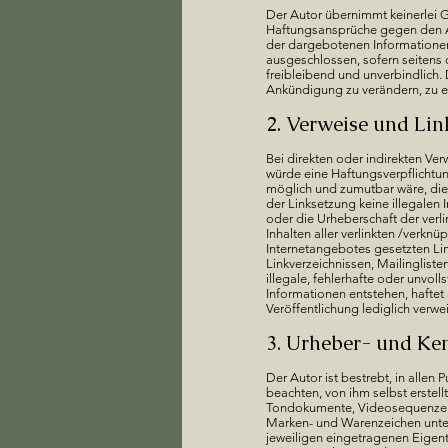
Der Autor übernimmt keinerlei Ge
Haftungsansprüche gegen den Aut
der dargebotenen Informationen 
ausgeschlossen, sofern seitens 
freibleibend und unverbindlich.
Ankündigung zu verändern, zu er
2. Verweise und Lin
Bei direkten oder indirekten Ve
würde eine Haftungsverpflichtung
möglich und zumutbar wäre, die N
der Linksetzung keine illegalen 
oder die Urheberschaft der verlin
Inhalten aller verlinkten /verknü
Internetangebotes gesetzten Li
Linkverzeichnissen, Mailinglist
illegale, fehlerhafte oder unvo
Informationen entstehen, haftet a
Veröffentlichung lediglich verwe
3. Urheber- und Ke
Der Autor ist bestrebt, in alle
beachten, von ihm selbst erstel
Tondokumente, Videosequenzen u
Marken- und Warenzeichen unter
jeweiligen eingetragenen Eigent