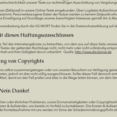
hrscheinlichkeit unserer Texte zur rechtmäßigen Ausschüttung von Vergütungen
iken (Zählpixel) in unsere Online-Texte eingebunden. Über Logdatei-Aufzeichnu
bestimmt. Personenbezogene Daten der Nutzer werden zu keinem Zeitpunkt erh
ne Einwilligung auf Grundlage unseres berechtigten Interesses gemäß Art. 6 Abs.
nverarbeitung durch die VG WORT finden Sie in der Datenschutzerklärung auf d
it dieses Haftungsausschlusses
ls Teil des Internetangebotes zu betrachten, von dem aus auf diese Seite verwie
Textes der geltenden Rechtslage nicht, nicht mehr oder nicht vollständig entspr
nhalt und ihrer Gültigkeit davon unberührt. Quelle:
http://www.disclaimer.de
ung von Copyrights
uns selbst zusammengetragen oder von unseren Besuchern zur Verfügung gestell
ten, jedoch ist dies nicht völlig ausgeschlossen. Sollte dieser Fall dennoch eintr
EMail, damit wir den Fall prüfen und alles in die Wege leiten können, um dem 
Nein Danke!
chen oder ähnlichen Problemen, sowie Domainstreitigkeiten oder Copyrightverlet
ten & Aufwänden, uns bereits im Vorfeld zu kontaktieren. Die Kosten & Aufwe
Kontaktaufnahme mit uns werden im Sinne der Schadenminderungspflicht al