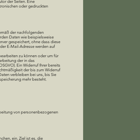
utor der Seiten. Eine
tronischen oder gedruckten
 gemäß der nachfolgenden
rden Daten wie beispielsweise
rver gespeichert, ohne dass diese
der E-Mail-Adresse werden auf
 bearbeiten zu können oder um für
arbeitung der in das
 DSGVO). Ein Widerruf Ihrer bereits
Rechtmäßigkeit der bis zum Widerruf
ten verbleiben bei uns, bis Sie
nspeicherung mehr besteht.
rarbeitung von personenbezogenen
n, ein. Ziel ist es, die