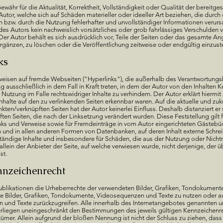
währ für die Aktualität, Korrektheit, Vollständigkeit oder Qualität der bereitges
or, welche sich auf Schäden materieller oder ideeller Art beziehen, die durc
bzw. durch die Nutzung fehlerhafter und unvollständiger Informationen verursa
des Autors kein nachweislich vorsätzliches oder grob fahrlässiges Verschulden v
 Der Autor behält es sich ausdrücklich vor, Teile der Seiten oder das gesamte 
gänzen, zu löschen oder die Veröffentlichung zeitweise oder endgültig einzust
ks
rweisen auf fremde Webseiten ("Hyperlinks"), die außerhalb des Verantwortungs
 ausschließlich in dem Fall in Kraft treten, in dem der Autor von den Inhalten K
utzung im Falle rechtswidriger Inhalte zu verhindern. Der Autor erklärt hiermit
Inhalte auf den zu verlinkenden Seiten erkennbar waren. Auf die aktuelle und zuk
kten/verknüpften Seiten hat der Autor keinerlei Einfluss. Deshalb distanziert er 
pften Seiten, die nach der Linksetzung verändert wurden. Diese Feststellung gilt 
nks und Verweise sowie für Fremdeinträge in vom Autor eingerichteten Gästebüc
en und in allen anderen Formen von Datenbanken, auf deren Inhalt externe Schrei
llständige Inhalte und insbesondere für Schäden, die aus der Nutzung oder Nich
llein der Anbieter der Seite, auf welche verwiesen wurde, nicht derjenige, der üb
ist.
nnzeichenrecht
n Publikationen die Urheberrechte der verwendeten Bilder, Grafiken, Tondokumen
lte Bilder, Grafiken, Tondokumente, Videosequenzen und Texte zu nutzen oder auf
nd Texte zurückzugreifen. Alle innerhalb des Internetangebotes genannten un
liegen uneingeschränkt den Bestimmungen des jeweils gültigen Kennzeichenre
ümer. Allein aufgrund der bloßen Nennung ist nicht der Schluss zu ziehen, das