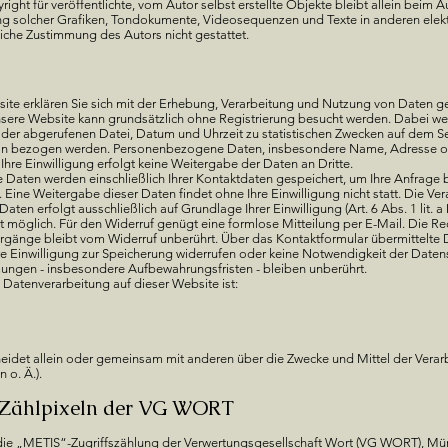
ight für veröffentlichte, vom Autor selbst erstellte Objekte bleibt allein beim A
ng solcher Grafiken, Tondokumente, Videosequenzen und Texte in anderen elek
liche Zustimmung des Autors nicht gestattet.
ite erklären Sie sich mit der Erhebung, Verarbeitung und Nutzung von Daten
sere Website kann grundsätzlich ohne Registrierung besucht werden. Dabei we
der abgerufenen Datei, Datum und Uhrzeit zu statistischen Zwecken auf dem Se
rson bezogen werden. Personenbezogene Daten, insbesondere Name, Adresse o
 Ihre Einwilligung erfolgt keine Weitergabe der Daten an Dritte.
e Daten werden einschließlich Ihrer Kontaktdaten gespeichert, um Ihre Anfrage
Eine Weitergabe dieser Daten findet ohne Ihre Einwilligung nicht statt. Die Ver
en erfolgt ausschließlich auf Grundlage Ihrer Einwilligung (Art. 6 Abs. 1 lit. a
zeit möglich. Für den Widerruf genügt eine formlose Mitteilung per E-Mail. Die 
gänge bleibt vom Widerruf unberührt. Über das Kontaktformular übermittelte Da
re Einwilligung zur Speicherung widerrufen oder keine Notwendigkeit der Date
ngen - insbesondere Aufbewahrungsfristen - bleiben unberührt.
ie Datenverarbeitung auf dieser Website ist:
scheidet allein oder gemeinsam mit anderen über die Zwecke und Mittel der Ve
 o. Ä.).
 Zählpixeln der VG WORT
die „METIS“-Zugriffszählung der Verwertungsgesellschaft Wort (VG WORT), Münche